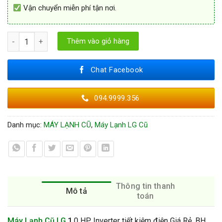
Vận chuyển miễn phí tận nơi.
Máy Lạnh Cũ LG 1 HP Hàng Inverter số lượng
Thêm vào giỏ hàng
Chat Facebook
094.9999.356
Danh mục:
MÁY LẠNH CŨ
,
Máy Lạnh LG Cũ
Thông tin thanh
Mô tả
toán
Máy Lạnh Cũ LG
1
.0 HP Inverter tiết kiệm điện Giá Rẻ, BH