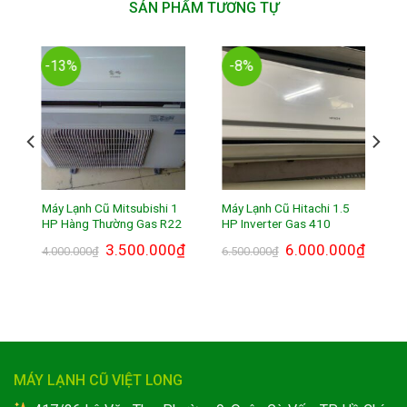
SẢN PHẨM TƯƠNG TỰ
-13%
-8%
P
Máy Lạnh Cũ Mitsubishi 1
Máy Lạnh Cũ Hitachi 1.5
HP Hàng Thường Gas R22
HP Inverter Gas 410
₫
3.500.000
₫
6.000.000
₫
4.000.000
₫
6.500.000
₫
MÁY LẠNH CŨ VIỆT LONG