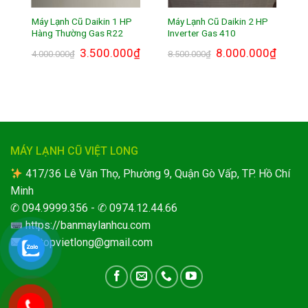
5
Máy Lạnh Cũ Daikin 1 HP
Máy Lạnh Cũ Daikin 2 HP
Hàng Thường Gas R22
Inverter Gas 410
₫
3.500.000
₫
8.000.000
₫
4.000.000
₫
8.500.000
₫
MÁY LẠNH CŨ VIỆT LONG
417/36 Lê Văn Thọ, Phường 9, Quận Gò Vấp, TP. Hồ Chí
Minh
✆
094.9999.356
- ✆
0974.12.44.66
https://banmaylanhcu.com
laptopvietlong@gmail.com