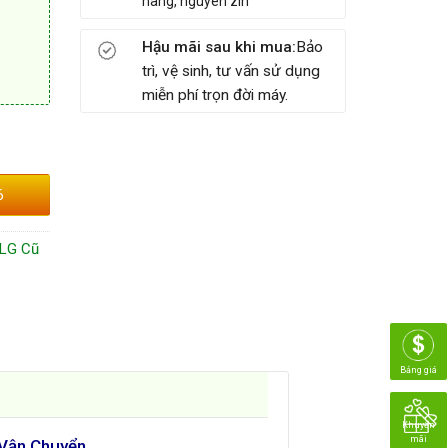
hãng, nguyên zin
Hậu mãi sau khi mua:
Bảo
trì, vệ sinh, tư vấn sử dụng
miễn phí trọn đời máy.
6
 LG Cũ
Bảng giá
Khuyến
mãi
 Vận Chuyển